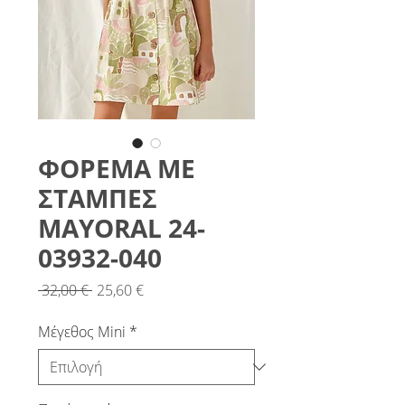
ΦΟΡΕΜΑ ΜΕ
ΣΤΑΜΠΕΣ
MAYORAL 24-
03932-040
Κανονική
Τιμή
 32,00 € 
25,60 €
τιμή
Έκπτωσης
Μέγεθος Mini
*