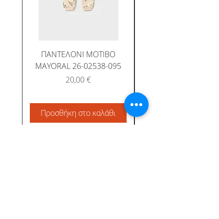
ΠΑΝΤΕΛΟΝΙ ΜΟΤΙΒΟ
MAYORAL 26-02538-095
Τιμή
20,00 €
Προσθήκη στο καλάθι
Προσθήκη στο καλ
Albatross Junior
Κεντρική
Το προφίλ μας