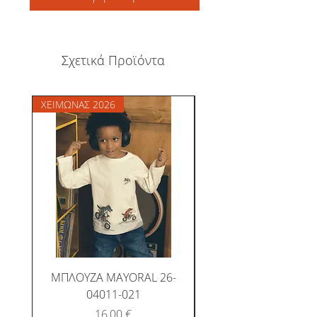
Σχετικά Προϊόντα
ΧΕΙΜΩΝΑΣ 2026
ΧΕΙΜΩΝΑΣ 2026
ΜΠΛΟΥΖΑ MAYORAL 26-
ΜΠΛΟΥΖΑ MAYORAL
04011-021
Τιμή
16,00 €