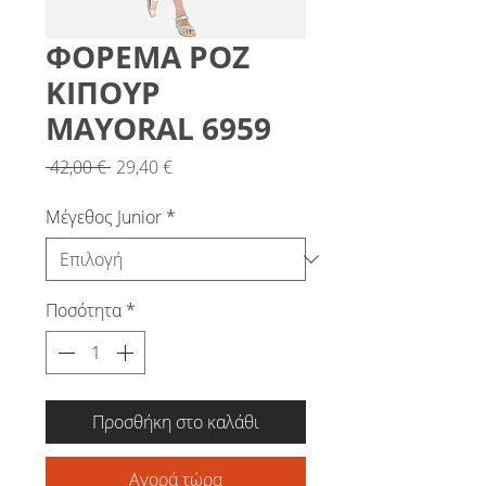
ΦΟΡΕΜΑ ΡΟΖ
ΚΙΠΟΥΡ
MAYORAL 6959
Κανονική
Τιμή
 42,00 € 
29,40 €
τιμή
Έκπτωσης
Μέγεθος Junior
*
Ποσότητα
*
Προσθήκη στο καλάθι
Αγορά τώρα