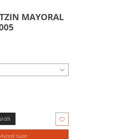
ΤΖΙΝ MAYORAL
005
μή
κπτωσης
αλάθι
Αγορά τώρα