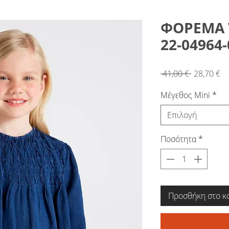
ΦΟΡΕΜΑ 
22-04964-
Κανονική
Τι
 41,00 € 
28,70 €
τιμή
Έ
Μέγεθος Mini
*
Επιλογή
Ποσότητα
*
Προσθήκη στο κ