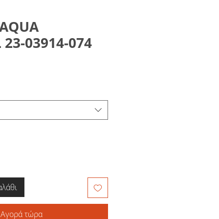
 AQUA
23-03914-074
μή
κπτωσης
αλάθι
Αγορά τώρα