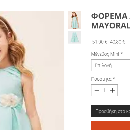
ΦΟΡΕΜΑ
MAYORAL 
Κανονική
Τι
 51,00 € 
40,80 €
τιμή
Έ
Μέγεθος Mini
*
Επιλογή
Ποσότητα
*
Προσθήκη στο κ