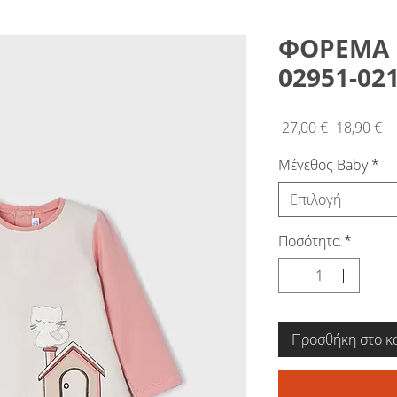
ΦΟΡΕΜΑ 
02951-02
Κανονική
Τι
 27,00 € 
18,90 €
τιμή
Έ
Μέγεθος Baby
*
Επιλογή
Ποσότητα
*
Προσθήκη στο κ