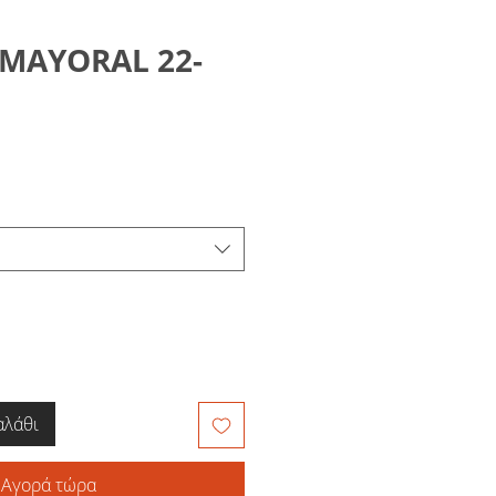
MAYORAL 22-
1
μή
κπτωσης
αλάθι
Αγορά τώρα