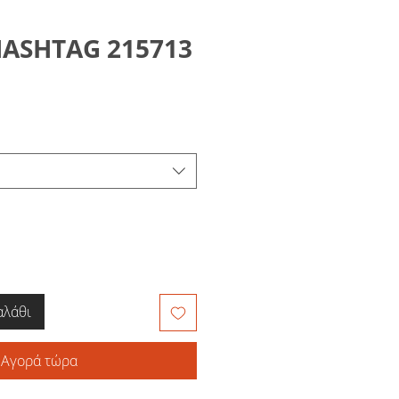
ASHTAG 215713
αλάθι
Αγορά τώρα