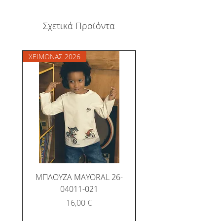
Σχετικά Προϊόντα
ΧΕΙΜΩΝΑΣ 2026
ΧΕΙΜΩΝΑΣ 2026
ΜΠΛΟΥΖΑ MAYORAL 26-
ΜΠΛΟΥΖΑ MAYORAL
04011-021
Τιμή
16,00 €