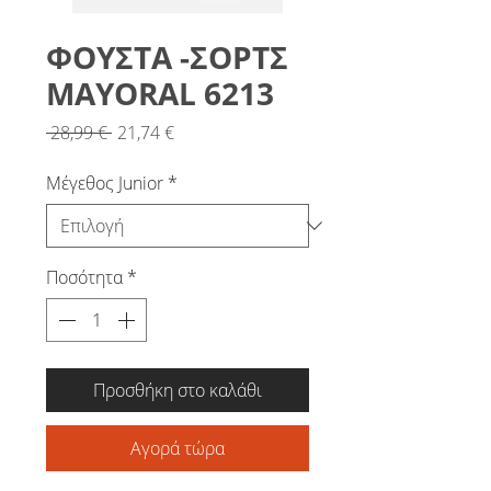
ΦΟΥΣΤΑ -ΣΟΡΤΣ
MAYORAL 6213
Κανονική
Τιμή
 28,99 € 
21,74 €
τιμή
Έκπτωσης
Μέγεθος Junior
*
Ποσότητα
*
Προσθήκη στο καλάθι
Αγορά τώρα